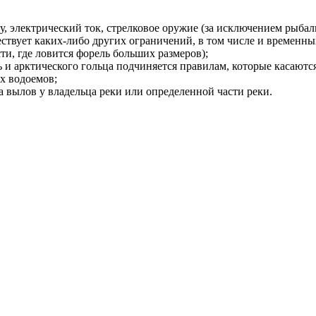
у, электрический ток, стрелковое оружие (за исключением рыба
ествует каких-либо других ограничений, в том числе и временны
и, где ловится форель больших размеров);
 и арктического гольца подчиняется правилам, которые касаютс
х водоемов;
вылов у владельца реки или определенной части реки.