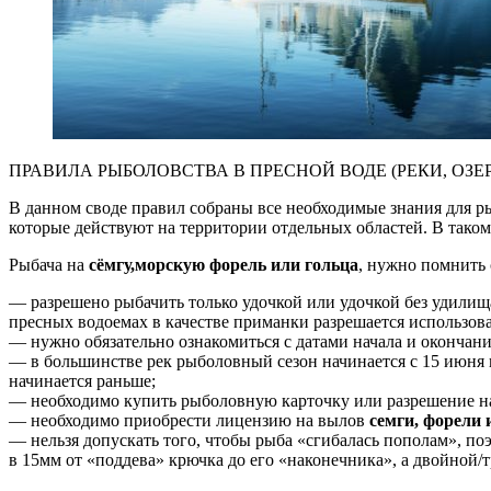
ПРАВИЛА РЫБОЛОВСТВА В ПРЕСНОЙ ВОДЕ (РЕКИ, ОЗЕ
В данном своде правил собраны все необходимые знания для р
которые действуют на территории отдельных областей. В тако
Рыбача на
сёмгу,морскую форель или гольца
, нужно помнить
— разрешено рыбачить только удочкой или удочкой без удили
пресных водоемах в качестве приманки разрешается использова
— нужно обязательно ознакомиться с датами начала и окончани
— в большинстве рек рыболовный сезон начинается с 15 июня п
начинается раньше;
— необходимо купить рыболовную карточку или разрешение на 
— необходимо приобрести лицензию на вылов
семги, форели 
— нельзя допускать того, чтобы рыба «сгибалась пополам», п
в 15мм от «поддева» крючка до его «наконечника», а двойной/