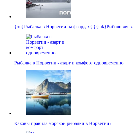
{:ru}Рыбалка в Норвегии на фьордах{:}{:uk}Риболовля 
Рыбалка в Норвегии - азарт и комфорт одновременно
Каковы правила морской рыбалки в Норвегии?