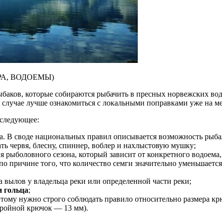
РА, ВОДОЕМЫ)
ыбаков, которые собираются рыбачить в пресных норвежских вод
м случае лучше ознакомиться с локальными поправками уже на м
 следующее:
ща. В своде национальных правил описывается возможность ры
ть червя, блесну, спиннер, воблер и нахлыстовую мушку;
я рыболовного сезона, который зависит от конкретного водоема, 
о причине того, что количество семги значительно уменьшается
вылов у владельца реки или определенной части реки;
и гольца
;
оэтому нужно строго соблюдать правило относительно размера к
тройной крючок — 13 мм).