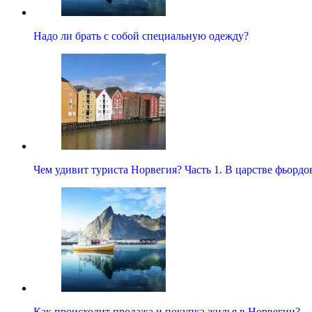
Надо ли брать с собой специальную одежду?
Чем удивит туриста Норвегия? Часть 1. В царстве фьорд
Как происходит продажа и покупка жилья в Норвегии?