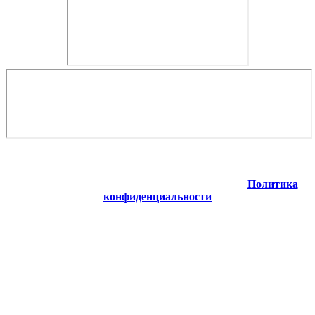
Copyright © 2026. Туры в Норвегию на рыбалку. Все права
защищены. Запрещено использование материалов сайта
без согласия его авторов и обратной ссылки.
Политика
конфиденциальности