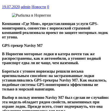
19.07.2020
admin
Новости
0
Компания «Где Мои», предоставляющая услуги GPS-
мониторинга, совместно с норвежской страховой
компанией реализовала проект по защите моторных лодок
от угона.
GPS-трекер Navixy M7
В Норвегии моторные лодки и катера почти так же
распространены, как и автомобили, а угоняют водный
транспорт едва ли не чаще, чем наземный.
Бороться с угоном норвежцы решили весьма
оригинальным способом: на застрахованные лодки
устанавливались GPS-трекеры Navixy M7. Как оказалось,
подобные системы GPS-мониторинга эффективны не
только в морской навигации.
Выбор в пользу именно Navixy M7 был сделан не случайно:
эта модель обладает рядом свойств, незаменимых при
охране лодок. Прежде всего, стоит подчеркнуть, что она
абсолютно непроницаема для воды.