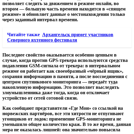
позволяет следить за движением в режиме онлайн, во
втором — большую часть времени находится в «спящем
режиме» и обновляет данные о местонахождении только
через заданный интервал времени.
Читайте также
Архангельск примет участников
Северного яхтенного фестиваля
Последнее свойство оказывается особенно ценным в
случае, когда против GPS-трекера используются средства
подавления GSM-сигнала от трекера: в интервальном
режиме он работает как своеобразный «чёрный ящик»,
сохраняя информацию в памяти, а после воссоединения с
центром спутникового мониторинга — передаёт туда
накопленную информацию. Это позволяет выследить
злоумышленника даже тогда, когда он отключает
устройство от сетей сотовой связи.
Как сообщают представители «Где Мои» со ссылкой на
норвежских партнёров, все эти хитрости не отпугивают
угонщиков от лодок: применение GPS-мониторинга не
уменьшило общее количество краж. В то же время, данная
мера не оказалась лишней: она значительно повысила