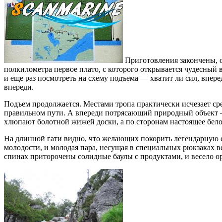
Приготовления закончены, о
полкилометра первое плато, с которого открывается чудесный 
и еще раз посмотреть на схему подъема — хватит ли сил, вперед
впереди.
Подъем продолжается. Местами тропа практически исчезает сре
правильном пути. А впереди потрясающий природный объект — 
хлюпают болотной жижей доски, а по сторонам настоящее белор
На длинной гати видно, что желающих покорить легендарную ск
молодости, и молодая пара, несущая в специальных рюкзаках 
спинах приторочены солидные баулы с продуктами, и весело 