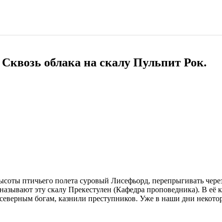
 Сквозь облака на скалу Пульпит Рок.
высоты птичьего полета суровый Лисефьорд, перепрыгивать через
зывают эту скалу Прекестулен (Кафедра проповедника). В её кр
 северным богам, казнили преступников. Уже в наши дни некот