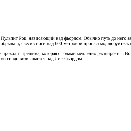
 Пульпит Рок, нависающий над фьордом. Обычно путь до него зан
обрыва и, свесив ноги над 600-метровой пропастью, любуйтесь 
ну проходит трещина, которая с годами медленно расширяется. Во
а он гордо возвышается над Лисефьордом.