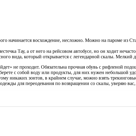
рого начинается восхождение, несложно. Можно на пароме из Ст
стечка Тау, а от него на рейсовом автобусе, но он ходит нечаст
сного вида, который открывается с легендарной скалы. Мелкий д
ойдет» не проходит. Обязательна прочная обувь с рифленой подо
ерете с собой воду или продукты, для них нужен небольшой удоб
му никаких зонтов, в крайнем случае, можно взять трекинговы
одежды для переодевания по возвращении со скалы, уверяю вас, в