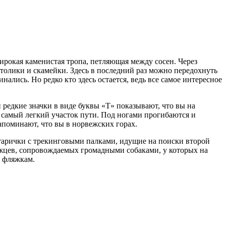
рокая каменистая тропа, петляющая между сосен. Через
столики и скамейки. Здесь в последний раз можно передохнуть
нались. Но редко кто здесь остается, ведь все самое интересное
редкие значки в виде буквы «Т» показывают, что вы на
 самый легкий участок пути. Под ногами прогибаются и
апоминают, что вы в норвежских горах.
старички с трекинговыми палками, идущие на поиски второй
ежцев, сопровождаемых громадными собаками, у которых на
м фляжкам.