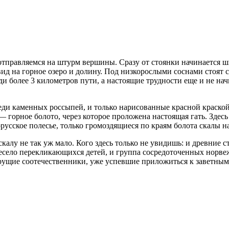
тправляемся на штурм вершины. Сразу от стоянки начинается ши
вид на горное озеро и долину. Под низкорослыми соснами стоят 
и более 3 километров пути, а настоящие трудности еще и не начи
ди каменных россыпей, и только нарисованные красной краской 
горное болото, через которое проложена настоящая гать. Здесь
усское полесье, только громоздящиеся по краям болота скалы н
алу не так уж мало. Кого здесь только не увидишь: и древние 
весело перекликающихся детей, и группа сосредоточенных норв
орущие соотечественники, уже успевшие приложиться к заветны