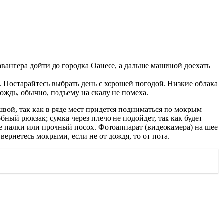
авангера дойти до городка Оанесе, а дальше машиной доехать
о. Постарайтесь выбрать день с хорошей погодой. Низкие облака
ождь, обычно, подъему на скалу не помеха.
швой, так как в ряде мест придется подниматься по мокрым
ный рюкзак; сумка через плечо не подойдет, так как будет
е палки или прочный посох. Фотоаппарат (видеокамера) на шее
ернетесь мокрыми, если не от дождя, то от пота.