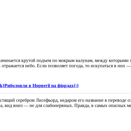
начинается крутой подъем по мокрым валунам, между которыми 
тражается небо. Если позволяет погода, то искупаться в них — о
k}Риболовля в Норвегії на фіордах{:}
стящий серебром Лисефьорд, недаром его название в переводе о
а, вид вниз — не для слабонервных. Правда, в самых опасных ме