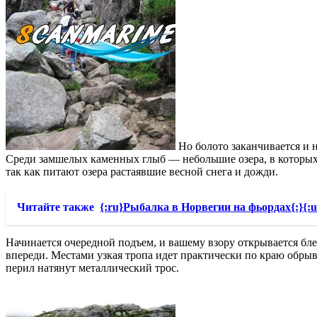
Но болото заканчивается и 
Среди замшелых каменных глыб — небольшие озера, в которых о
так как питают озера растаявшие весной снега и дожди.
Читайте также
{:ru}Рыбалка в Норвегии на фьордах{:}{:u
Начинается очередной подъем, и вашему взору открывается бле
впереди. Местами узкая тропа идет практически по краю обрыв
перил натянут металлический трос.