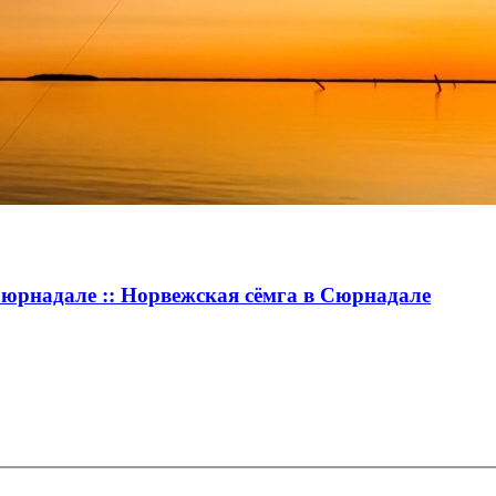
Сюрнадале :: Норвежская сёмга в Сюрнадале