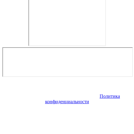
Copyright © 2026. Туры в Норвегию на рыбалку. Все права
защищены. Запрещено использование материалов сайта без
согласия его авторов и обратной ссылки.
Политика
конфиденциальности