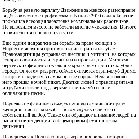
Борьбу за равную зарплату Движение за женское равноправие
ведёт совместно с профсоюзами. В июне 2010 года в Бергене
проходила всеобщая забастовка коммунальных работников.
Не вывозился мусор, не работали многие учреждения. В итоге
правительство пошло на уступки.
Еще одним направлением борьбы за права женщин в
Норвегии является противостояние стриптиз-клубам.
Правозащитницы устраивают шествия и митинги, на которых
говорят о взаимосвязи стриптиза и проституции. Усилиями
бергенских феминистов были закрыты все стриптиз-клубы в
городе. Оплотом разврата сейчас считается стрип-клуб Дримс,
который находится в самом центре города. Недавно около
него прошел ночной пикет. Десятки людей с транспарантами
и трубами стояли под дверями стрип-клуба и пели
обличающие песни.
Норвежские феминистки-мусульманки отстаивают право
женщины носить хиджаб — в том случае, если это её
собственный выбор. Также они обращают внимание людей на
расистские тенденции в общемировом феминистском
движении.
Но вернемся к Ночи женщин, сыгравших роль в истории.